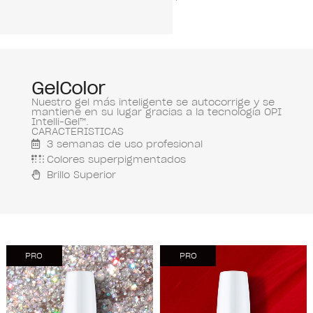
GelColor.
Super Strong
Base Coat de
OPI ofrece
más de 3
semanas de
uso resistente
GelColor
a
Nuestro gel más inteligente se autocorrige y se
astillamiento,
mantiene en su lugar gracias a la tecnología OPI
fórmula libre
Intelli-Gel™.
de TPO y una
CARACTERISTICAS
aplicación
3 semanas de uso profesional
impecable y
Colores superpigmentados
delgada con
Brillo Superior
remoción
soak off.
PRO
PRO