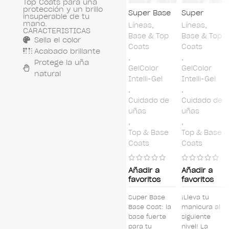
Top Coats para una
protección y un brillo
Super Base
Super
insuperable de tu
Base Coat
Strong Base
mano.
Líneas
,
Líneas
,
CARACTERISTICAS
Coat
Base & Top
Base & Top
Sella el color
Coats
Coats
Acabado brillante
,
,
Protege la uña
GelColor
GelColor
natural
Intelli-Gel
Intelli-Gel
,
,
Cuidado de
Cuidado de
uñas
uñas
,
,
Top & Base
Top & Base
Coats
Coats
Añadir a
Añadir a
favoritos
favoritos
Super Base
¡Lleva tu
Base Coat: la
manicura al
base fuerte
siguiente
para tu
nivel! La