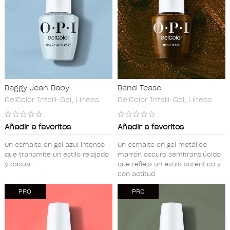
Baggy Jean Baby
Band Tease
GelColor Intelli-Gel
,
Líneas
GelColor Intelli-Gel
,
Líneas
Añadir a favoritos
Añadir a favoritos
Un esmalte en gel azul intenso
Un esmalte en gel metálico
que transmite un estilo relajado
marrón oscuro semitranslúcido
y casual.
que refleja un estilo auténtico y
con actitud.
PRO
PRO