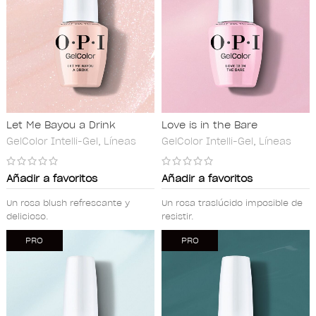
Let Me Bayou a Drink
Love is in the Bare
GelColor Intelli-Gel
,
Líneas
GelColor Intelli-Gel
,
Líneas
Añadir a favoritos
Añadir a favoritos
Un rosa blush refrescante y
Un rosa traslúcido imposible de
delicioso.
resistir.
PRO
PRO