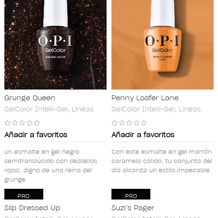
Grunge Queen
Penny Loafer Lane
GelColor Intelli-Gel
,
Líneas
GelColor Intelli-Gel
,
Líneas
Añadir a favoritos
Añadir a favoritos
Un esmalte en gel negro
Con este esmalte en gel marrón
semitranslúcido con destellos
caramelo cálido, tu conjunto del
rojos, digno de una reina del
día alcanza un estilo impecable.
grunge.
PRO
PRO
Slip Dressed Up
Suzi’s Pager