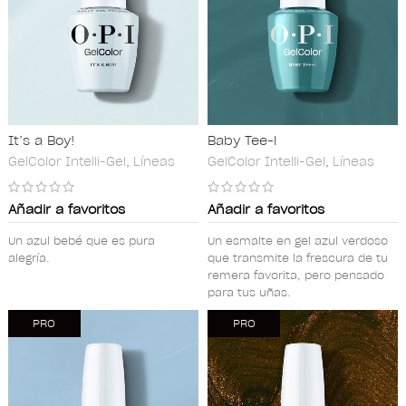
It’s a Boy!
Baby Tee-l
GelColor Intelli-Gel
,
Líneas
GelColor Intelli-Gel
,
Líneas
Añadir a favoritos
Añadir a favoritos
Un azul bebé que es pura
Un esmalte en gel azul verdoso
alegría.
que transmite la frescura de tu
remera favorita, pero pensado
para tus uñas.
PRO
PRO