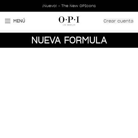
¡Nuevo! - The New OPIcons
Crear cuenta
MENÚ
NUEVA FORMULA
CONOCE OPI GELCOLOR
INTELLI-GEL SYSTEM™
Se autocorriega. Se mantiene en su lugar.
Brillante.