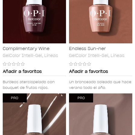
Complimentary Wine
Endless Sun-ner
GelColor Intelli-Gel
,
Líneas
GelColor Intelli-Gel
,
Líneas
Añadir a favoritos
Añadir a favoritos
Burdeos aterciopelado con
Un bronceado soleado que hace
bouquet de frutos rojos.
verano todo el año.
PRO
PRO