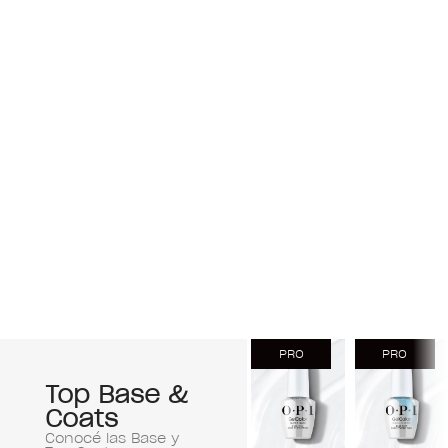
PRO
PRO
Top Base &
Coats
Conocé las Base y