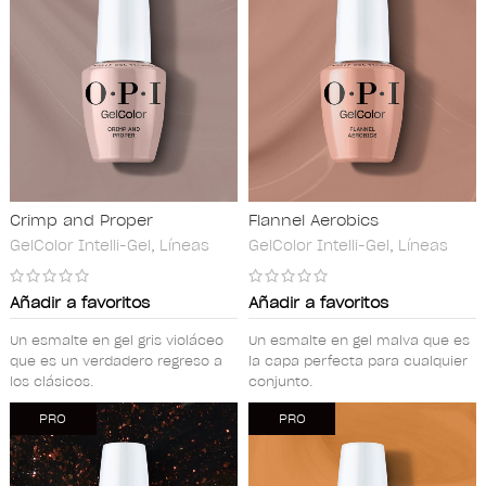
Crimp and Proper
Flannel Aerobics
GelColor Intelli-Gel
,
Líneas
GelColor Intelli-Gel
,
Líneas
Añadir a favoritos
Añadir a favoritos
Un esmalte en gel gris violáceo
Un esmalte en gel malva que es
que es un verdadero regreso a
la capa perfecta para cualquier
los clásicos.
conjunto.
PRO
PRO