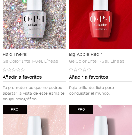
Halo There!
Big Apple Red™
GelColor Intelli-Gel
,
Líneas
GelColor Intelli-Gel
,
Líneas
Añadir a favoritos
Añadir a favoritos
Te prometemos que no podrás
Rojo brillante, listo para
apartar la vista de este esmalte
conquistar el mundo.
en gel holográfico.
PRO
PRO