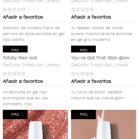
GelColor Intelli-Gel
,
Líneas
GelColor Intelli-Gel
,
Líneas
Añadir a favoritos
Añadir a favoritos
Glamour de modelo fuera de
Tu beeper acaba de sonar:
servicio en este esmalte en gel
quiere mostrarte este esmalte
rojo ladrillo.
en gel gris moderno
PRO
PRO
Totally Red-ical
You’ve Got that Glas-glow
GelColor Intelli-Gel
,
Líneas
GelColor Intelli-Gel
,
Líneas
Añadir a favoritos
Añadir a favoritos
Un esmalte en gel rojo
Tu turno de brillar: belleza
anaranjado que es, por
natural que se vuelve glam.
completo, rojo.
PRO
PRO