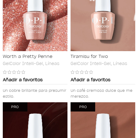
Worth a Pretty Penne
Tiramisu for Two
GelColor Intelli-Gel
,
Líneas
GelColor Intelli-Gel
,
Líneas
Añadir a favoritos
Añadir a favoritos
Un cobre brillante para presumir
Un café cremoso dulce que me
estilo.
merezco.
PRO
PRO