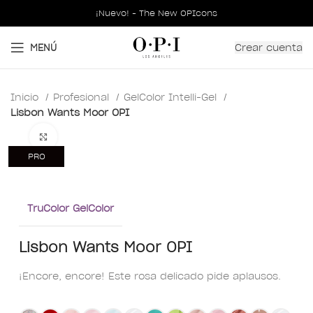
¡Nuevo! - The New OPIcons
Crear cuenta
MENÚ
Inicio
Profesional
GelColor Intelli-Gel
Lisbon Wants Moor OPI
Clic para ampliar
PRO
TruColor GelColor
Lisbon Wants Moor OPI
¡Encore, encore! Este rosa delicado pide aplausos.