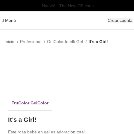
¡Nuevo! - The New OPIcons
Menú
Crear cuenta
Inicio
Profesional
GelColor Intelli-Gel
It’s a Girl!
PRO
Clic para ampliar
TruColor GelColor
It’s a Girl!
Este rosa bebé en gel es adoración total.