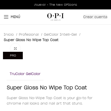
¡Nuevo! - The New OPIcons
Crear cuenta
MENÚ
Inicio
Profesional
GelColor Intelli-Gel
Super Gloss No Wipe Top Coat
Clic para ampliar
PRO
TruColor GelColor
Super Gloss No Wipe Top Coat
Super Gloss No-Wipe Top Coat is your go-to for
chrome nail looks and nail art that stuns.