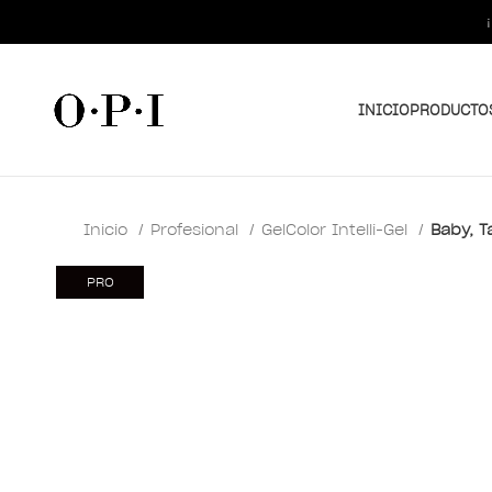
INICIO
PRODUCTO
Inicio
Profesional
GelColor Intelli-Gel
Baby, T
PRO