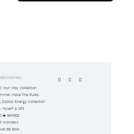
olecciones
I Your Way Collection
mmer Make The Rules
g Zodiac Energy Collection
, Myself & OPI
I ❤️ BARBIE
ll Wonders
wel Be Bold