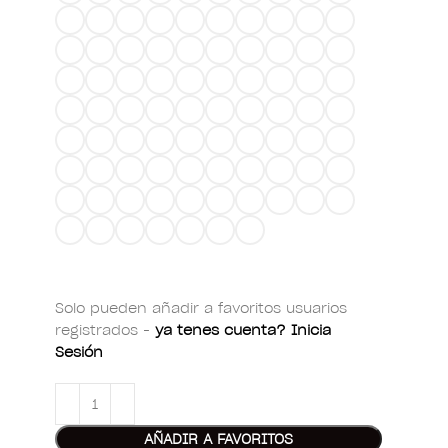
Solo pueden añadir a favoritos usuarios
registrados -
ya tenes cuenta? Inicia
Sesión
AÑADIR A FAVORITOS