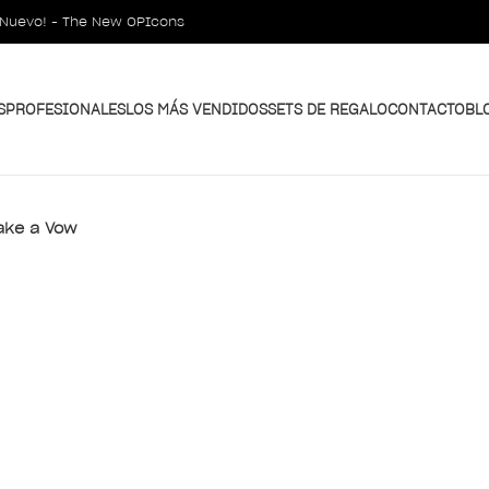
¡Nuevo! - The New OPIcons
S
PROFESIONALES
LOS MÁS VENDIDOS
SETS DE REGALO
CONTACTO
BL
ake a Vow