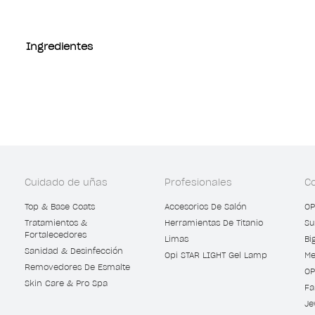
Ingredientes
Cuidado de uñas
Profesionales
C
Top & Base Coats
Accesorios De Salón
OP
Tratamientos &
Herramientas De Titanio
Su
Fortalecedores
Limas
Bi
Sanidad & Desinfección
Opi STAR LIGHT Gel Lamp
Me
Removedores De Esmalte
OP
Skin Care & Pro Spa
Fa
Je