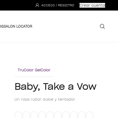
Crear cuenta
ACCESO / REGISTRO
OG
SALON LOCATOR
TruColor GelColor
Baby, Take a Vow
Un rosa rubor dulce y tentador.