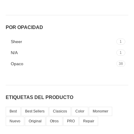
Grises
1
Lila
1
Marrón
4
POR OPACIDAD
Metálicos
3
Sheer
1
Morados
4
N/A
1
Naranjas
3
Opaco
38
Negros
1
Neutros
1
Rojos
3
ETIQUETAS DEL PRODUCTO
Rosas
4
Best
Best Sellers
Clasicos
Color
Monomer
Verdes
3
Nuevo
Original
Otros
PRO
Repair