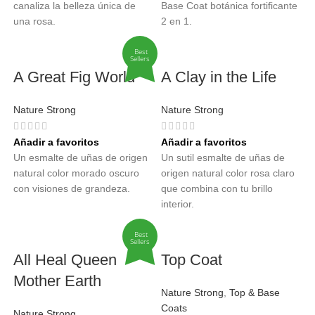
canaliza la belleza única de
Base Coat botánica fortificante
una rosa.
2 en 1.
Best
Sellers
A Great Fig World
A Clay in the Life
Nature Strong
Nature Strong
Añadir a favoritos
Añadir a favoritos
Un esmalte de uñas de origen
Un sutil esmalte de uñas de
natural color morado oscuro
origen natural color rosa claro
con visiones de grandeza.
que combina con tu brillo
interior.
Best
Sellers
All Heal Queen
Top Coat
Mother Earth
Nature Strong
,
Top & Base
Coats
Nature Strong