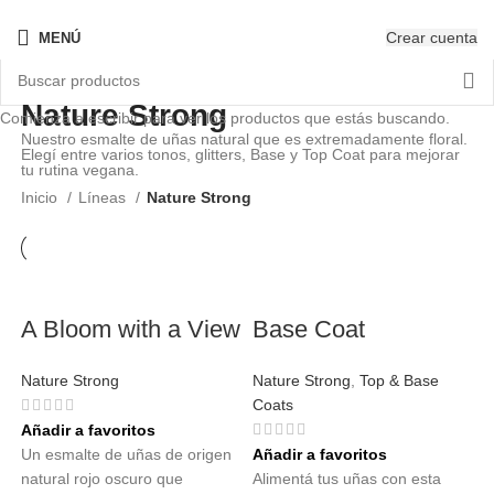
¡Nuevo! - The New OPIcons
Crear cuenta
MENÚ
Nature Strong
Comienza a escribir para ver los productos que estás buscando.
Nuestro esmalte de uñas natural que es extremadamente floral.
Elegí entre varios tonos, glitters, Base y Top Coat para mejorar
tu rutina vegana.
Inicio
Líneas
Nature Strong
A Bloom with a View
Base Coat
Nature Strong
Nature Strong
,
Top & Base
Coats
Añadir a favoritos
Un esmalte de uñas de origen
Añadir a favoritos
natural rojo oscuro que
Alimentá tus uñas con esta