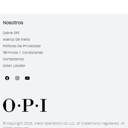
descamación y la rotura,
dando como resultado unas
dando como resultado unas
uñas de aspecto sano y
uñas de aspecto sano y
vibrante que son un 95% más
vibrante que son un 95% más
fuertes en 1 semana*.
Nosotros
fuertes en 1 semana*.
Sobre OPI
Acerca De Wella
Políticas De Privacidad
Términos Y Condiciones
Contactanos
Salon Locator
© Copyright 2023, Wella Operations US LLC, all trademarks registered. All