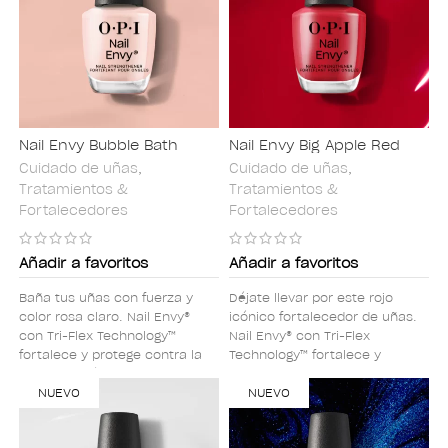
Nail Envy Bubble Bath
Nail Envy Big Apple Red
Cuidado de uñas
,
Cuidado de uñas
,
Tratamientos &
Tratamientos &
Fortalecedores
Fortalecedores
Añadir a favoritos
Añadir a favoritos
Baña tus uñas con fuerza y
Déjate llevar por este rojo
color rosa claro. Nail Envy®
icónico fortalecedor de uñas.
con Tri-Flex Technology™
Nail Envy® con Tri-Flex
fortalece y protege contra la
Technology™ fortalece y
descamación y la rotura,
protege contra la
dando como resultado unas
NUEVO
descamación y la rotura,
NUEVO
uñas de aspecto sano y
dando como resultado unas
vibrante que son un 95% más
uñas de aspecto sano y