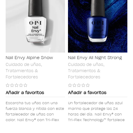
fuertes en 1 semana*.
vibrante que son un 95% más
fuertes en 1 semana*.
Nail Envy Alpine Snow
Nail Envy All Night Strong
Cuidado de uñas
,
Cuidado de uñas
,
Tratamientos &
Tratamientos &
Fortalecedores
Fortalecedores
Añadir a favoritos
Añadir a favoritos
Escarcha tus uñas con una
Un fortalecedor de uñas azul
fuerza blanca y nítida con este
marino que protege las 24
fortalecedor de uñas con
horas del día. Nail Envy® con
color. Nail Envy® con Tri-Flex
Tri-Flex Technology™ fortalece
Technology™ fortalece y
y protege contra la
protege contra la
descamación y la rotura,