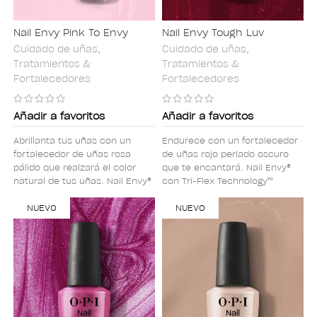
Nail Envy Pink To Envy
Nail Envy Tough Luv
Cuidado de uñas
,
Cuidado de uñas
,
Tratamientos &
Tratamientos &
Fortalecedores
Fortalecedores
Añadir a favoritos
Añadir a favoritos
Abrillanta tus uñas con un
Endurece con un fortalecedor
fortalecedor de uñas rosa
de uñas rojo perlado oscuro
pálido que realzará el color
que te encantará. Nail Envy®
natural de tus uñas. Nail Envy®
con Tri-Flex Technology™
con Tri-Flex Technology™
fortalece y protege contra la
fortalece y protege contra la
NUEVO
descamación y la rotura,
NUEVO
descamación y la rotura,
dando como resultado unas
dando como resultado unas
uñas de aspecto sano y
uñas de aspecto sano y
vibrante que son un 95% más
vibrante que son un 95% más
fuertes en 1 semana*.
fuertes en 1 semana*.