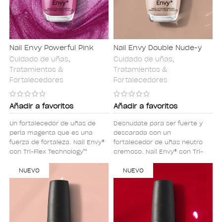
Nail Envy Powerful Pink
Nail Envy Double Nude-y
Cuidado de uñas
,
Cuidado de uñas
,
Tratamientos &
Tratamientos &
Fortalecedores
Fortalecedores
Añadir a favoritos
Añadir a favoritos
Un fortalecedor de uñas de
Desnudate para ser fuerte y
perla magenta que es una
descarada con un
fuerza de fortaleza. Nail Envy®
fortalecedor de uñas neutro
con Tri-Flex Technology™
cremoso. Nail Envy® con Tri-
fortalece y protege contra la
Flex Technology™ fortalece y
descamación y la rotura,
NUEVO
protege contra la
NUEVO
dando como resultado unas
descamación y la rotura,
uñas de aspecto sano y
dando como resultado unas
vibrante que son un 95% más
uñas de aspecto sano y
fuertes en 1 semana*.
vibrante que son un 95% más
fuertes en 1 semana*.