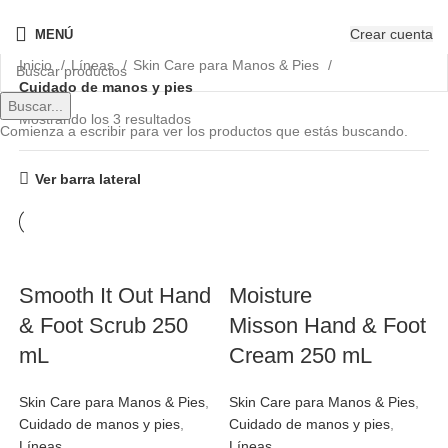
¡Nuevo! - The New OPIcons
Crear cuenta
MENÚ
Inicio
Líneas
Skin Care para Manos & Pies
Cuidado de manos y pies
Buscar...
Mostrando los 3 resultados
Comienza a escribir para ver los productos que estás buscando.
Ver barra lateral
Smooth It Out Hand
Moisture
& Foot Scrub 250
Misson Hand & Foot
mL
Cream 250 mL
Skin Care para Manos & Pies
,
Skin Care para Manos & Pies
,
Cuidado de manos y pies
,
Cuidado de manos y pies
,
Líneas
Líneas