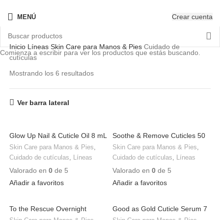
¡Nuevo! - The New OPIcons
Crear cuenta
MENÚ
Inicio
Líneas
Skin Care para Manos & Pies
Cuidado de
Comienza a escribir para ver los productos que estás buscando.
cutículas
Mostrando los 6 resultados
Ver barra lateral
Glow Up Nail & Cuticle Oil 8 mL
Soothe & Remove Cuticles 50
mL
Skin Care para Manos & Pies
,
Skin Care para Manos & Pies
,
Cuidado de cutículas
,
Líneas
Cuidado de cutículas
,
Líneas
Valorado en
0
de 5
Valorado en
0
de 5
Añadir a favoritos
Añadir a favoritos
To the Rescue Overnight
Good as Gold Cuticle Serum 7
Cuticle Balm 20 mL
mL