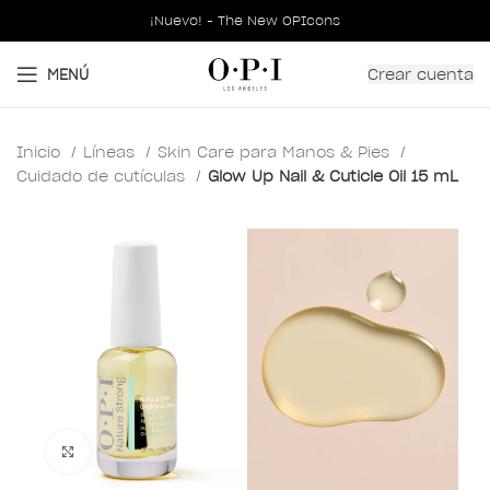
¡Nuevo! - The New OPIcons
Crear cuenta
MENÚ
Inicio
Líneas
Skin Care para Manos & Pies
Cuidado de cutículas
Glow Up Nail & Cuticle Oil 15 mL
Clic para ampliar