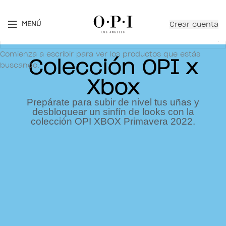
¡Nuevo! - The New OPIcons
Crear cuenta
MENÚ
Comienza a escribir para ver los productos que estás
Colección OPI x
buscando.
Xbox
Prepárate para subir de nivel tus uñas y
desbloquear un sinfín de looks con la
colección OPI XBOX Primavera 2022.