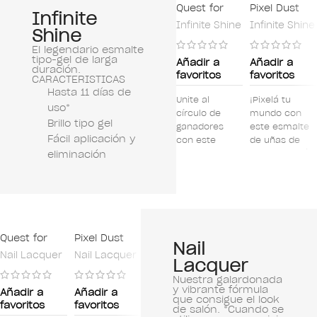
Quest for
Pixel Dust
Infinite
Quartz
Infinite Shine
Infinite Shine
Shine
El legendario esmalte
tipo-gel de larga
Añadir a
Añadir a
duración.
favoritos
favoritos
CARACTERISTICAS
Hasta 11 días de
Unite al
¡Pixelá tu
uso*
círculo de
mundo con
Brillo tipo gel
ganadores
este esmalte
Fácil aplicación y
con este
de uñas de
eliminación
brillante
larga duración
esmalte de
rosa
uñas de larga
nacarado!
duración de
cuarzo rosa.
Quest for
Pixel Dust
Racing for
Suzi is My
Tra
Nail
Quartz
Pinks
Avatar
Pain
Nail Lacquer
Nail Lacquer
Nail Lacquer
Nail Lacquer
Nail
Lacquer
Nuestra galardonada
y vibrante fórmula
Añadir a
Añadir a
Añadir a
Añadir a
Aña
que consigue el look
favoritos
favoritos
favoritos
favoritos
favo
de salón. *Cuando se