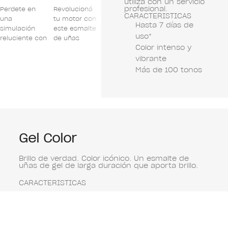
utiliza con un servicio
profesional.
Perdete en
Revolucioná
Unite al
Realzá tus
¡Pixe
CARACTERISTICAS
una
tu motor con
círculo de
uñas con este
mun
Hasta 7 días de
simulación
este esmalte
ganadores
esmalte de
este
uso*
reluciente con
de uñas
con este
uñas cremoso
de u
Color intenso y
este esmalte
cremoso
brillante
púrpura.
naca
de uñas verde
color rosa
esmalte de
vibrante
salvia.
viejo.
uñas de
Más de 100 tonos
cuarzo rosa.
Gel Color
Brillo de verdad. Color icónico. Un esmalte de
uñas de gel de larga duración que aporta brillo.
CARACTERISTICAS
Hasta 3 semanas de uso
Acabado de alto brillo
Curado con lámpara OPI Star Light