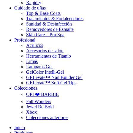
Rapidry
Cuidado de uñas
Top & Base Coats
Tratamientos & Fortalecedores
Sanidad & Desinfección
Removedores de Esmalte
Skin Care – Pro Spa
Profesional
Acrilicos
Accesorios de salón
Herramientas de Titanio
Limas
Lámparas Gel
GelColor Intelli-Gel
GELevate™ Nail Builder Gel
GELevate™ Soft Gel Tips
Colecciones
OPI ❤️ BARBIE
Fall Wonders
Jewel Be Bold
Xbox
Colecciones anteriores
Inicio
Productos