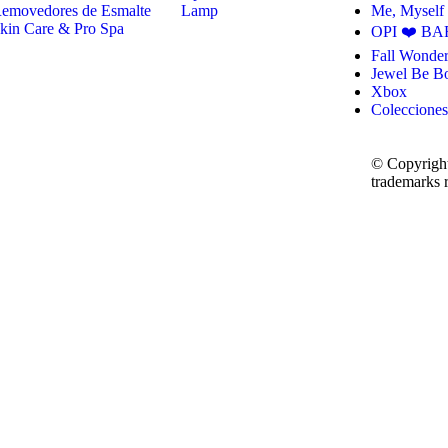
emovedores de Esmalte
Lamp
Me, Myself
kin Care & Pro Spa
OPI ❤️ BA
Fall Wonder
Jewel Be B
Xbox
Colecciones
© Copyright
trademarks r