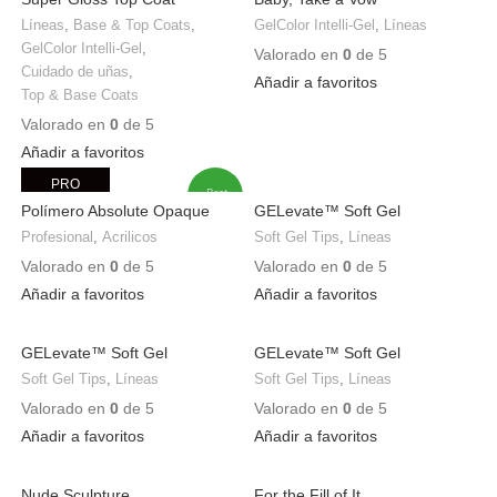
Líneas
,
Base & Top Coats
,
GelColor Intelli-Gel
,
Líneas
GelColor Intelli-Gel
,
Valorado en
0
de 5
Cuidado de uñas
,
Añadir a favoritos
Top & Base Coats
Valorado en
0
de 5
Añadir a favoritos
PRO
Best
Sellers
Polímero Absolute Opaque
GELevate™ Soft Gel
Pink 20gr
Extensions / Stiletto Medium
Profesional
,
Acrilicos
Soft Gel Tips
,
Líneas
Valorado en
0
de 5
Valorado en
0
de 5
Añadir a favoritos
Añadir a favoritos
GELevate™ Soft Gel
GELevate™ Soft Gel
Extensions / Square Medium
Extensions / Round Medium
Soft Gel Tips
,
Líneas
Soft Gel Tips
,
Líneas
Valorado en
0
de 5
Valorado en
0
de 5
Añadir a favoritos
Añadir a favoritos
Nude Sculpture
For the Fill of It