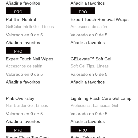
Añadir a favoritos
Añadir a favoritos
PRO
PRO
Put It in Neutral
Expert Touch Removal Wraps
GelColor Intelli-Gel
,
Líneas
Accesorios de salón
Valorado en
0
de 5
Valorado en
0
de 5
Añadir a favoritos
Añadir a favoritos
PRO
Expert Touch Nail Wipes
GELevate™ Soft Gel
Extensions / Coffin Medium
Accesorios de salón
Soft Gel Tips
,
Líneas
Valorado en
0
de 5
Valorado en
0
de 5
Añadir a favoritos
Añadir a favoritos
Pink Over-slay
Lightning Flash Cure Gel Lamp
Nail Builder Gel
,
Líneas
Profesional
,
Lámparas Gel
Valorado en
0
de 5
Valorado en
0
de 5
Añadir a favoritos
Añadir a favoritos
PRO
PRO
Super Gloss Top Coat
Baby, Take a Vow