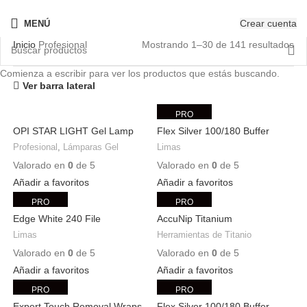
¡Nuevo! - The New OPIcons
Crear cuenta
MENÚ
Inicio
Profesional
Mostrando 1–30 de 141 resultados
Comienza a escribir para ver los productos que estás buscando.
Ver barra lateral
PRO
OPI STAR LIGHT Gel Lamp
Flex Silver 100/180 Buffer
Profesional
,
Lámparas Gel
Limas
Valorado en
0
de 5
Valorado en
0
de 5
Añadir a favoritos
Añadir a favoritos
PRO
PRO
Edge White 240 File
AccuNip Titanium
Limas
Herramientas de Titanio
Valorado en
0
de 5
Valorado en
0
de 5
Añadir a favoritos
Añadir a favoritos
PRO
PRO
Expert Touch Removal Wraps
Flex Silver 100/180 Buffer