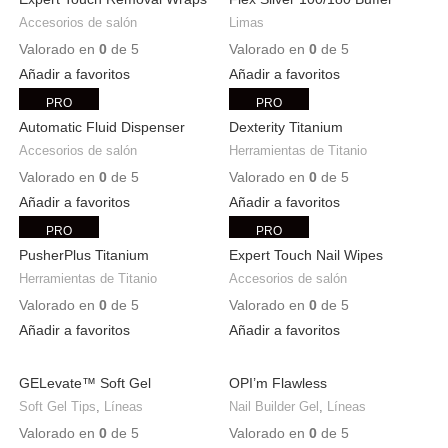
Accesorios de salón
Limas
Valorado en
0
de 5
Valorado en
0
de 5
Añadir a favoritos
Añadir a favoritos
PRO
PRO
Automatic Fluid Dispenser
Dexterity Titanium
Accesorios de salón
Herramientas de Titanio
Valorado en
0
de 5
Valorado en
0
de 5
Añadir a favoritos
Añadir a favoritos
PRO
PRO
PusherPlus Titanium
Expert Touch Nail Wipes
Herramientas de Titanio
Accesorios de salón
Valorado en
0
de 5
Valorado en
0
de 5
Añadir a favoritos
Añadir a favoritos
GELevate™ Soft Gel
OPI’m Flawless
Extensions / Almond Medium
Soft Gel Tips
,
Líneas
Nail Builder Gel
,
Líneas
Valorado en
0
de 5
Valorado en
0
de 5