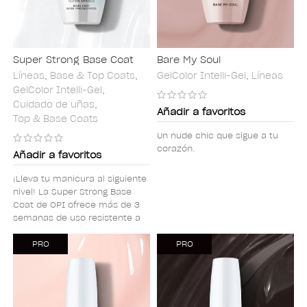
Super Strong Base Coat
Bare My Soul
Líneas
,
Base & Top Coats
,
GelColor Intelli-Gel
,
Líneas
GelColor Intelli-Gel
,
Cuidado de uñas
,
Añadir a favoritos
Top & Base Coats
Un nude chic que sigue a tu
corazón.
Añadir a favoritos
¡Lleva tu manicura al siguiente
nivel! La Super Strong Base
Coat de OPI ofrece más de 3
semanas de uso resistente a
astillamiento, fórmula libre de
TPO y una aplicación
PRO
PRO
impecable y delgada con
remoción soak off.