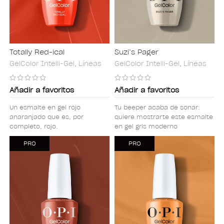
Totally Red-ical
Suzi’s Pager
GelColor Intelli-Gel
,
Líneas
GelColor Intelli-Gel
,
Líneas
Añadir a favoritos
Añadir a favoritos
Un esmalte en gel rojo
Tu beeper acaba de sonar:
anaranjado que es, por
quiere mostrarte este esmalte
completo, rojo.
en gel gris moderno
PRO
PRO