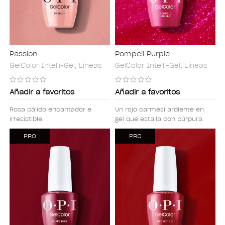
Passion
Pompeii Purple
GelColor Intelli-Gel
,
Líneas
GelColor Intelli-Gel
,
Líneas
Añadir a favoritos
Añadir a favoritos
Rosa pálido encantador e
Un rojo carmesí ardiente en
irresistible.
gel que estalla con púrpura.
PRO
PRO