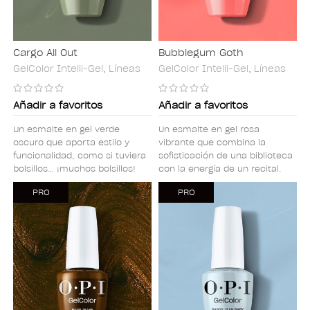
Cargo All Out
Bubblegum Goth
GelColor Intelli-Gel
,
Líneas
GelColor Intelli-Gel
,
Líneas
Añadir a favoritos
Añadir a favoritos
Un esmalte en gel verde
Un esmalte en gel rosa
oscuro que aporta estilo y
vibrante que combina la
funcionalidad, como si tuviera
sofisticación de una biblioteca
bolsillos… ¡muchos bolsillos!
con la energía de un recital.
PRO
PRO