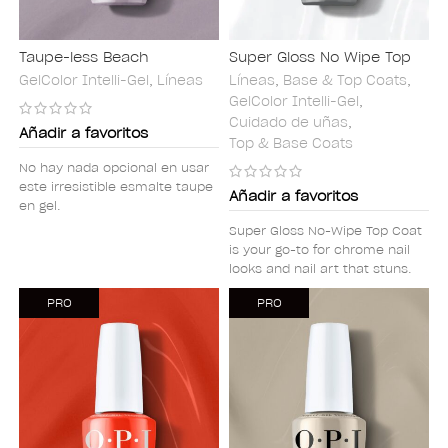
Taupe-less Beach
Super Gloss No Wipe Top
Coat
GelColor Intelli-Gel
,
Líneas
Líneas
,
Base & Top Coats
,
GelColor Intelli-Gel
,
Cuidado de uñas
,
Añadir a favoritos
Top & Base Coats
No hay nada opcional en usar
este irresistible esmalte taupe
Añadir a favoritos
en gel.
Super Gloss No-Wipe Top Coat
is your go-to for chrome nail
looks and nail art that stuns.
PRO
PRO