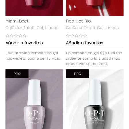
Miami Beet
Red Hot Rio
GelColor Intelli-Gel
,
Líneas
GelColor Intelli-Gel
,
Líneas
Añadir a favoritos
Añadir a favoritos
Este atrevido esmalte en gel
Un esmalte en gel rojo rubí tan
rojo-violeta podría ser tu vicio.
ardiente como la ciudad más
emocionante de Brasil.
PRO
PRO