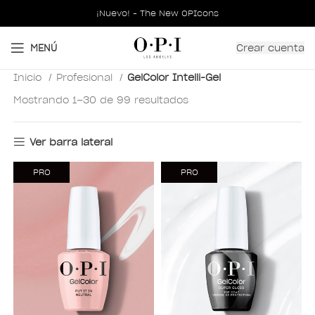
¡Nuevo! - The New OPIcons
Crear cuenta
MENÚ
Inicio
Profesional
GelColor Intelli-Gel
Mostrando 1–30 de 99 resultados
Ver barra lateral
PRO
PRO