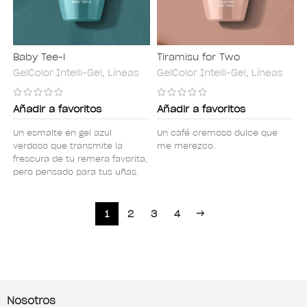
Baby Tee-l
Tiramisu for Two
GelColor Intelli-Gel
,
Líneas
GelColor Intelli-Gel
,
Líneas
Añadir a favoritos
Añadir a favoritos
Un esmalte en gel azul
Un café cremoso dulce que
verdoso que transmite la
me merezco.
frescura de tu remera favorita,
pero pensado para tus uñas.
1
2
3
4
→
Nosotros