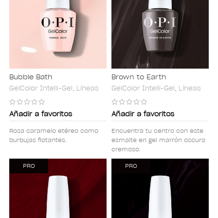
Bubble Bath
Brown to Earth
GelColor Intelli-Gel
,
Líneas
GelColor Intelli-Gel
,
Líneas
Añadir a favoritos
Añadir a favoritos
Rosa caramelo etéreo como
Encuentra tu centro con este
burbujas flotantes.
esmalte en gel marrón oscuro
cremoso.
PRO
PRO