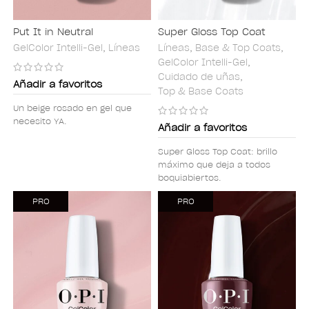
Put It in Neutral
Super Gloss Top Coat
GelColor Intelli-Gel
,
Líneas
Líneas
,
Base & Top Coats
,
GelColor Intelli-Gel
,
Cuidado de uñas
,
Añadir a favoritos
Top & Base Coats
Un beige rosado en gel que
necesito YA.
Añadir a favoritos
Super Gloss Top Coat: brillo
máximo que deja a todos
boquiabiertos.
PRO
PRO