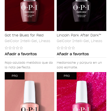
Got the Blues for Red
Lincoln Park After Dark™
GelColor Intelli-Gel
,
Líneas
GelColor Intelli-Gel
,
Líneas
Añadir a favoritos
Añadir a favoritos
Rojo-azulado melódico que da
Medianoche y púrpura en un
la nota perfecta.
solo esmalte.
PRO
PRO