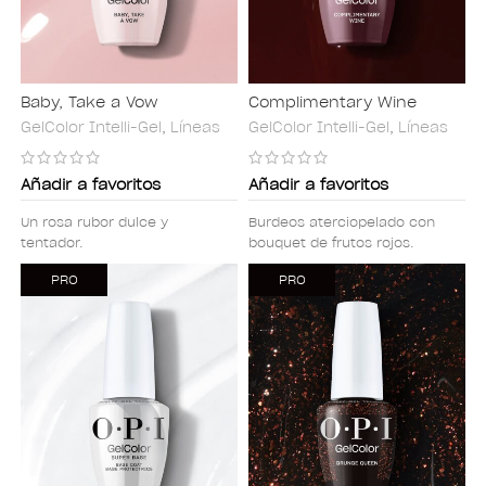
Baby, Take a Vow
Complimentary Wine
GelColor Intelli-Gel
,
Líneas
GelColor Intelli-Gel
,
Líneas
Añadir a favoritos
Añadir a favoritos
Un rosa rubor dulce y
Burdeos aterciopelado con
tentador.
bouquet de frutos rojos.
PRO
PRO