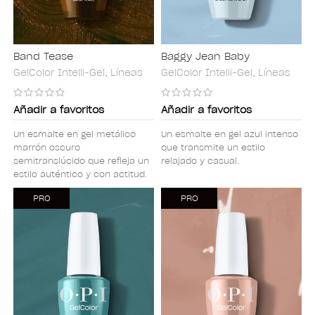
Band Tease
Baggy Jean Baby
GelColor Intelli-Gel
,
Líneas
GelColor Intelli-Gel
,
Líneas
Añadir a favoritos
Añadir a favoritos
Un esmalte en gel metálico
Un esmalte en gel azul intenso
marrón oscuro
que transmite un estilo
semitranslúcido que refleja un
relajado y casual.
estilo auténtico y con actitud.
PRO
PRO