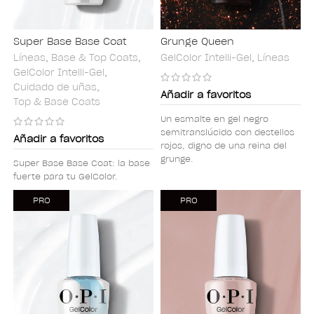
Super Base Base Coat
Grunge Queen
Líneas
,
Base & Top Coats
,
GelColor Intelli-Gel
,
Líneas
GelColor Intelli-Gel
,
Cuidado de uñas
,
Añadir a favoritos
Top & Base Coats
Un esmalte en gel negro
semitranslúcido con destellos
Añadir a favoritos
rojos, digno de una reina del
grunge.
Super Base Base Coat: la base
fuerte para tu GelColor.
PRO
PRO