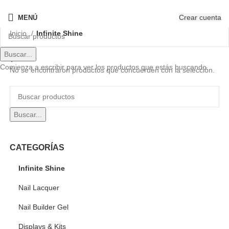
¡Nuevo! - The New OPIcons
Crear cuenta
MENÚ
Inicio
Infinite Shine
Buscar...
Comienza a escribir para ver los productos que estás buscando.
No se encontraron productos que concuerden con la selección.
Buscar...
CATEGORÍAS
Infinite Shine
Nail Lacquer
Nail Builder Gel
Displays & Kits