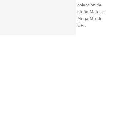
colección de
otoño Metallic
Mega Mix de
OPI.
Gel Color
Brillo de verdad. Color icónico. Un esmalte de uñas de
gel de larga duración que aporta brillo.
CARACTERISTICAS
Hasta 3 semanas de uso
Acabado de alto brillo
Curado con lámpara OPI Star Light