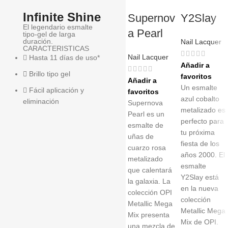
Infinite Shine
Supernov
Y2Slay
El legendario esmalte
a Pearl
tipo-gel de larga
duración.
Nail Lacquer
CARACTERISTICAS
Nail Lacquer
Hasta 11 días de uso*
Añadir a
Brillo tipo gel
favoritos
Añadir a
Un esmalte
Fácil aplicación y
favoritos
azul cobalto
eliminación
Supernova
metalizado es
Pearl es un
perfecto para
esmalte de
tu próxima
uñas de
fiesta de los
cuarzo rosa
años 2000. El
metalizado
esmalte
que calentará
Y2Slay está
la galaxia. La
en la nueva
colección OPI
colección
Metallic Mega
Metallic Mega
Mix presenta
Mix de OPI.
una mezcla de