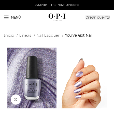
¡Nuevo! - The New OPIcons
Crear cuenta
MENÚ
Inicio
Líneas
Nail Lacquer
You’ve Got Nail
Clic para ampliar