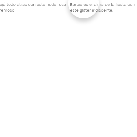
ejá todo atrás con este nude rosa
Barbie es el alma de la fiesta con
remoso.
este glitter iridiscente.
Nosotros
Sobre OPI
Acerca De Wella
Políticas De Privacidad
Términos Y Condiciones
Contactanos
Salon Locator