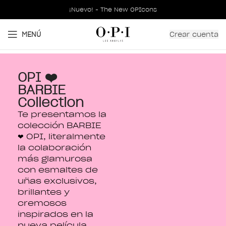
¡Nuevo! - The New OPIcons
Crear cuenta
MENÚ
OPI ❤️
BARBIE
Collection
Te presentamos la
colección BARBIE
❤ OPI, literalmente
la colaboración
más glamurosa
con esmaltes de
uñas exclusivos,
brillantes y
cremosos
inspirados en la
nueva película