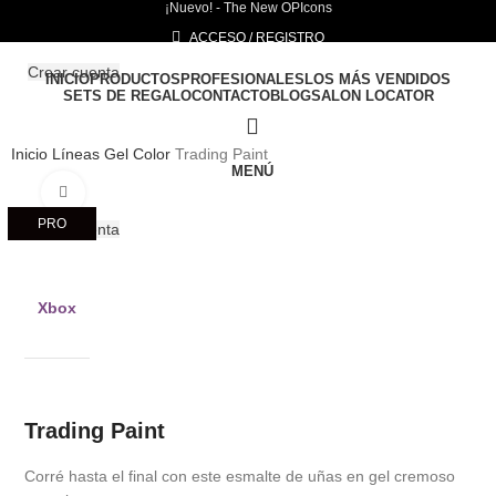
¡Nuevo! - The New OPIcons
ACCESO / REGISTRO
Crear cuenta
INICIO
PRODUCTOS
PROFESIONALES
LOS MÁS VENDIDOS
¡Nuevo! - The New OPIcons
SETS DE REGALO
CONTACTO
BLOG
SALON LOCATOR
Inicio
Líneas
Gel Color
Trading Paint
MENÚ
Clic para ampliar
PRO
Crear cuenta
Xbox
Trading Paint
Corré hasta el final con este esmalte de uñas en gel cremoso