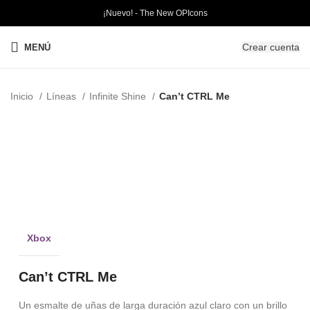
¡Nuevo! - The New OPIcons
Crear cuenta
MENÚ
Inicio
Líneas
Infinite Shine
Can’t CTRL Me
PRO
Clic para ampliar
Xbox
Can’t CTRL Me
Un esmalte de uñas de larga duración azul claro con un brillo