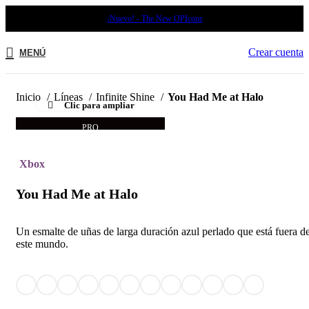
¡Nuevo! - The New OPIcons
Crear cuenta
MENÚ
Inicio
Líneas
Infinite Shine
You Had Me at Halo
Clic para ampliar
PRO
Xbox
You Had Me at Halo
Un esmalte de uñas de larga duración azul perlado que está fuera d
este mundo.