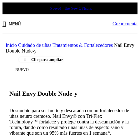
¡Nuevo! - The New OPIcons
Crear cuenta
MENÚ
Inicio
Cuidado de uñas
Tratamientos & Fortalecedores
Nail Envy
Double Nude-y
Clic para ampliar
NUEVO
Nail Envy Double Nude-y
Desnudate para ser fuerte y descarada con un fortalecedor de
uñas neutro cremoso. Nail Envy® con Tri-Flex
Technology™ fortalece y protege contra la descamación y la
rotura, dando como resultado unas uñas de aspecto sano y
vibrante que son un 95% más fuertes en 1 semana*.