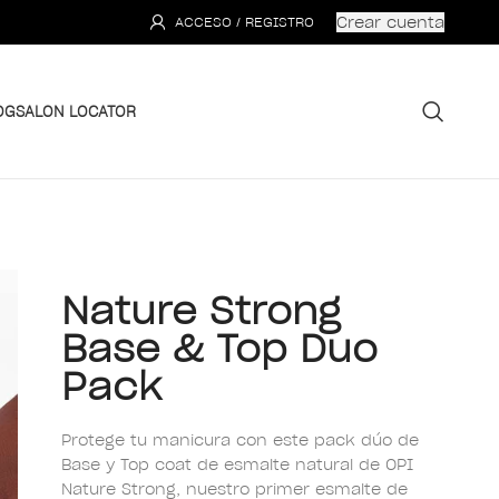
Crear cuenta
ACCESO / REGISTRO
OG
SALON LOCATOR
Nature Strong
Base & Top Duo
Pack
Protege tu manicura con este pack dúo de
Base y Top coat de esmalte natural de OPI
Nature Strong, nuestro primer esmalte de