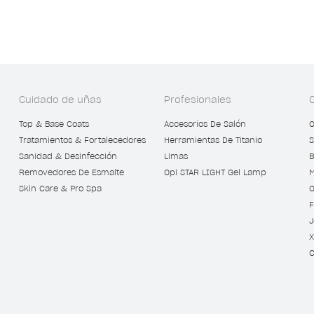
Cuidado de uñas
Profesionales
Top & Base Coats
Accesorios De Salón
O
Tratamientos & Fortalecedores
Herramientas De Titanio
S
Sanidad & Desinfección
Limas
B
Removedores De Esmalte
Opi STAR LIGHT Gel Lamp
M
Skin Care & Pro Spa
O
F
J
X
C