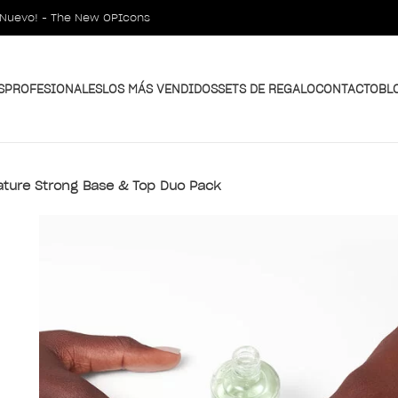
¡Nuevo! - The New OPIcons
S
PROFESIONALES
LOS MÁS VENDIDOS
SETS DE REGALO
CONTACTO
BL
ature Strong Base & Top Duo Pack