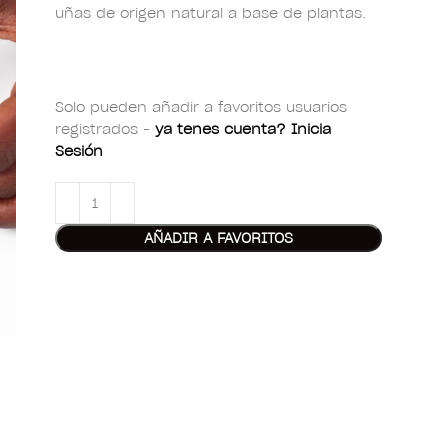
uñas de origen natural a base de plantas.
Solo pueden añadir a favoritos usuarios
registrados -
ya tenes cuenta? Inicia
Sesión
AÑADIR A FAVORITOS