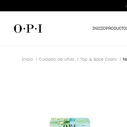
INICIO
PRODUCTO
Inicio
Cuidado de uñas
Top & Base Coats
N