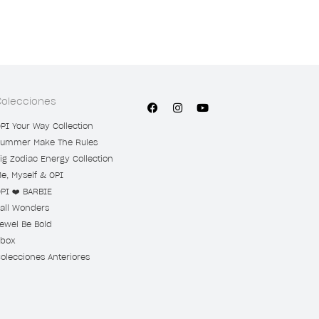
Colecciones
PI Your Way Collection
ummer Make The Rules
ig Zodiac Energy Collection
e, Myself & OPI
PI ❤️ BARBIE
all Wonders
ewel Be Bold
box
olecciones Anteriores