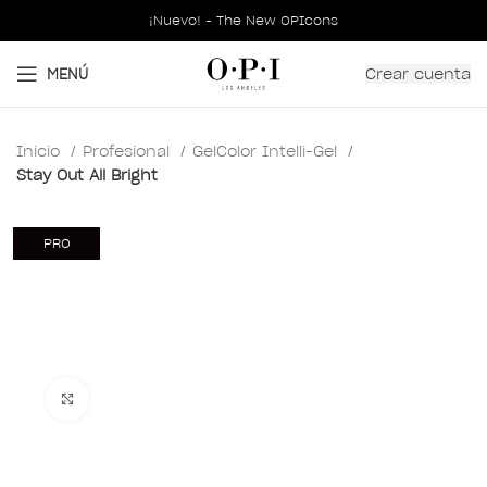
¡Nuevo! - The New OPIcons
Crear cuenta
MENÚ
Inicio
Profesional
GelColor Intelli-Gel
Stay Out All Bright
PRO
Clic para ampliar