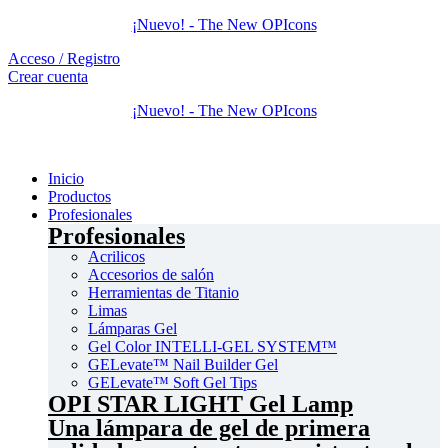
PRO
¡Nuevo! - The New OPIcons
Acceso / Registro
Crear cuenta
¡Nuevo! - The New OPIcons
Inicio
Productos
Profesionales
Profesionales
Acrilicos
Accesorios de salón
Herramientas de Titanio
Limas
Lámparas Gel
Gel Color INTELLI-GEL SYSTEM™
GELevate™ Nail Builder Gel
GELevate™ Soft Gel Tips
OPI STAR LIGHT Gel Lamp
Una lámpara de gel de primera