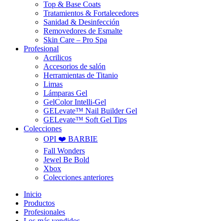
Top & Base Coats
Tratamientos & Fortalecedores
Sanidad & Desinfección
Removedores de Esmalte
Skin Care – Pro Spa
Profesional
Acrilicos
Accesorios de salón
Herramientas de Titanio
Limas
Lámparas Gel
GelColor Intelli-Gel
GELevate™ Nail Builder Gel
GELevate™ Soft Gel Tips
Colecciones
OPI ❤️ BARBIE
Fall Wonders
Jewel Be Bold
Xbox
Colecciones anteriores
Inicio
Productos
Profesionales
Los más vendidos