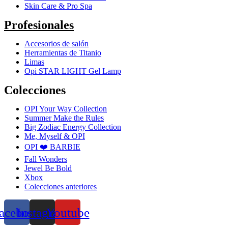
Skin Care & Pro Spa
Profesionales
Accesorios de salón
Herramientas de Titanio
Limas
Opi STAR LIGHT Gel Lamp
Colecciones
OPI Your Way Collection
Summer Make the Rules
Big Zodiac Energy Collection
Me, Myself & OPI
OPI ❤️ BARBIE
Fall Wonders
Jewel Be Bold
Xbox
Colecciones anteriores
acebook
Instagram
Youtube