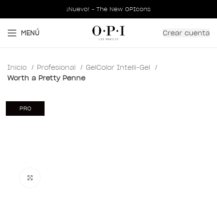
¡Nuevo! - The New OPIcons
Crear cuenta
MENÚ
Inicio
Profesional
GelColor Intelli-Gel
Worth a Pretty Penne
PRO
Clic para ampliar