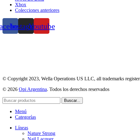
Xbox
Colecciones anteriores
acebook
Instagram
Youtube
© Copyright 2023, Wella Operations US LLC, all trademarks registered
© 2026
Opi Argentina
. Todos los derechos reservados
Buscar...
Menú
Categorías
Líneas
Nature Strong
Nail Lacquer