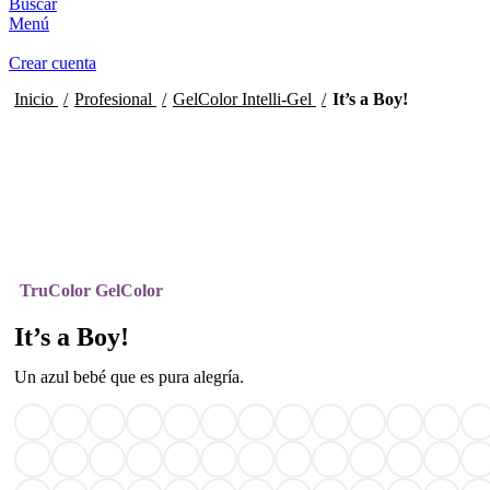
Buscar
Menú
Crear cuenta
Inicio
Profesional
GelColor Intelli-Gel
It’s a Boy!
PRO
Clic para ampliar
TruColor GelColor
It’s a Boy!
Un azul bebé que es pura alegría.