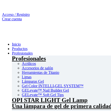
Acceso / Registro
Crear cuenta
Inicio
Productos
Profesionales
Profesionales
Acrilicos
Accesorios de salón
Herramientas de Titanio
Limas
Lámparas Gel
Gel Color INTELLI-GEL SYSTEM™
GELevate™ Nail Builder Gel
GELevate™ Soft Gel Tips
OPI STAR LIGHT Gel Lamp
Una lámpara de gel de primera calidad 