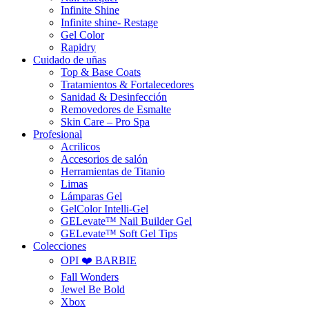
Infinite Shine
Infinite shine- Restage
Gel Color
Rapidry
Cuidado de uñas
Top & Base Coats
Tratamientos & Fortalecedores
Sanidad & Desinfección
Removedores de Esmalte
Skin Care – Pro Spa
Profesional
Acrilicos
Accesorios de salón
Herramientas de Titanio
Limas
Lámparas Gel
GelColor Intelli-Gel
GELevate™ Nail Builder Gel
GELevate™ Soft Gel Tips
Colecciones
OPI ❤️ BARBIE
Fall Wonders
Jewel Be Bold
Xbox