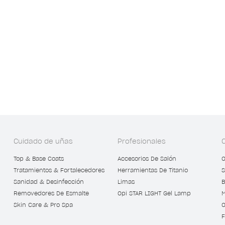
Cuidado de uñas
Profesionales
Top & Base Coats
Accesorios De Salón
O
Tratamientos & Fortalecedores
Herramientas De Titanio
S
Sanidad & Desinfección
Limas
B
Removedores De Esmalte
Opi STAR LIGHT Gel Lamp
M
Skin Care & Pro Spa
O
F