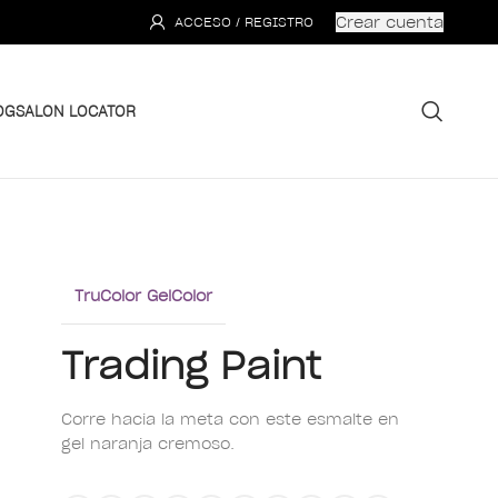
Crear cuenta
ACCESO / REGISTRO
OG
SALON LOCATOR
TruColor GelColor
Trading Paint
Corre hacia la meta con este esmalte en
gel naranja cremoso.