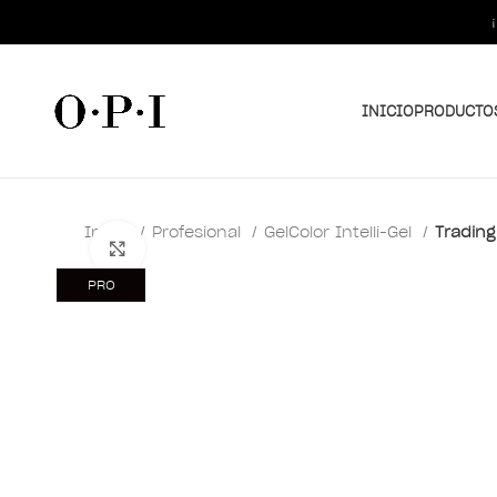
INICIO
PRODUCTO
Inicio
Profesional
GelColor Intelli-Gel
Trading
Clic para ampliar
PRO