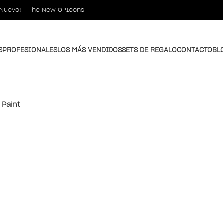
¡Nuevo! - The New OPIcons
S
PROFESIONALES
LOS MÁS VENDIDOS
SETS DE REGALO
CONTACTO
BL
 Paint