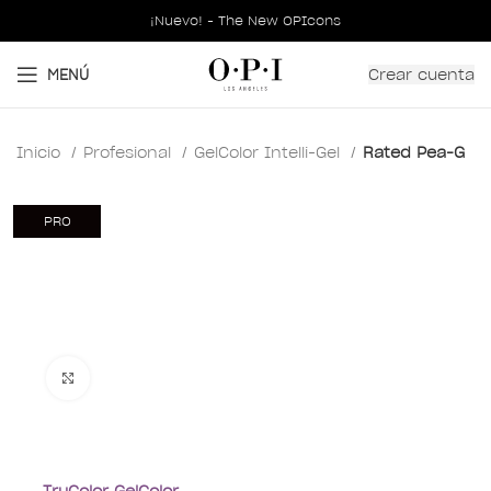
¡Nuevo! - The New OPIcons
Crear cuenta
MENÚ
Inicio
Profesional
GelColor Intelli-Gel
Rated Pea-G
PRO
Clic para ampliar
TruColor GelColor