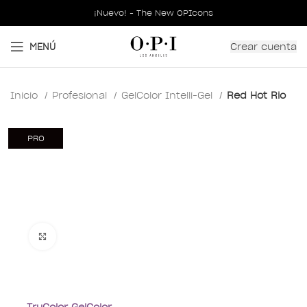
¡Nuevo! - The New OPIcons
Crear cuenta
MENÚ
Inicio
Profesional
GelColor Intelli-Gel
Red Hot Rio
PRO
Clic para ampliar
TruColor GelColor