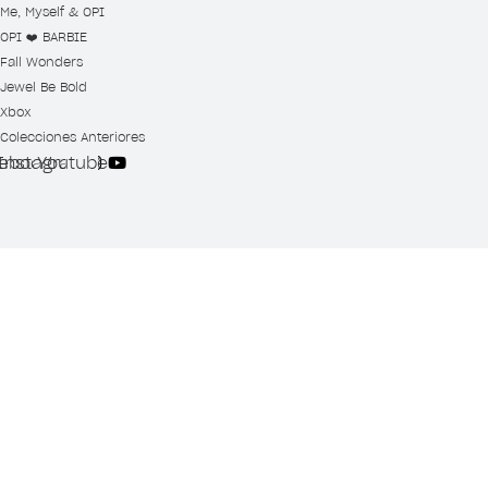
Me, Myself & OPI
OPI ❤️ BARBIE
Fall Wonders
Jewel Be Bold
Xbox
Colecciones Anteriores
ebook
Instagram
Youtube
© Copyright 2023, Wella Operations US LLC, all trademarks registered. All rig