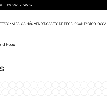
o! - The New OPIcons
FESIONALES
LOS MÁS VENDIDOS
SETS DE REGALO
CONTACTO
BLOG
SA
and Hops
s