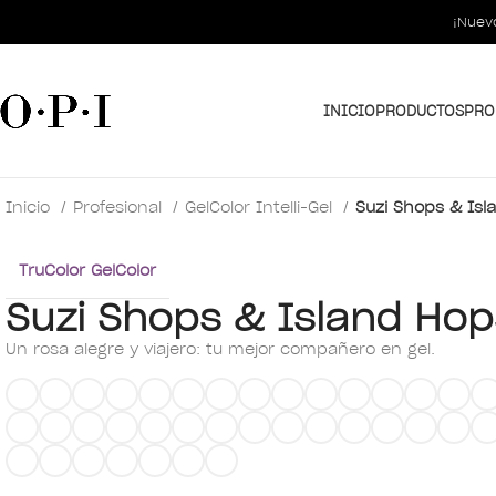
PRO
¡Nuev
INICIO
PRODUCTOS
PRO
Inicio
Profesional
GelColor Intelli-Gel
Suzi Shops & Isl
TruColor GelColor
Suzi Shops & Island Hop
Un rosa alegre y viajero: tu mejor compañero en gel.