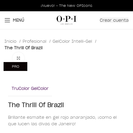
¡Nuevo! - The New OPIcons
Crear cuenta
MENÚ
Inicio
Profesional
GelColor Intelli-Gel
The Thrill Of Brazil
Clic para ampliar
PRO
TruColor GelColor
The Thrill Of Brazil
Brillante esmalte en gel rojo anaranjado, ¡como el
que lucen las divas de Janeiro!