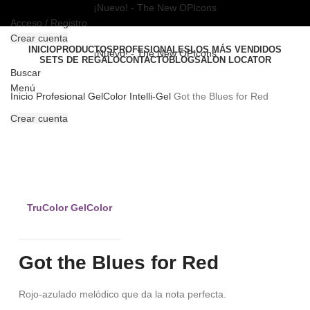
¡Nuevo! - The New OPIcons
Acceso / Registro
Crear cuenta
INICIO
PRODUCTOS
PROFESIONALES
LOS MÁS VENDIDOS
¡Nuevo! - The New OPIcons
SETS DE REGALO
CONTACTO
BLOG
SALON LOCATOR
Buscar
Menú
Inicio
Profesional
GelColor Intelli-Gel
Got the Blues for Red
Crear cuenta
PRO
Clic para ampliar
TruColor GelColor
Got the Blues for Red
Rojo-azulado melódico que da la nota perfecta.