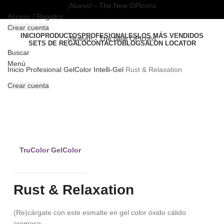
¡Nuevo! - The New OPIcons
Acceso / Registro
Crear cuenta
INICIO
PRODUCTOS
PROFESIONALES
LOS MÁS VENDIDOS
¡Nuevo! - The New OPIcons
SETS DE REGALO
CONTACTO
BLOG
SALON LOCATOR
Buscar
Menú
Inicio
Profesional
GelColor Intelli-Gel
Rust & Relaxation
Crear cuenta
PRO
Clic para ampliar
TruColor GelColor
Rust & Relaxation
(Re)cárgate con este esmalte en gel color óxido cálido
cremoso.