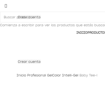
Crear cuenta
Comienza a escribir para ver los productos que estás busc
INICIO
PRODUCTO
Crear cuenta
Inicio
Profesional
GelColor Intelli-Gel
Baby Tee-l
PRO
Clic para ampliar