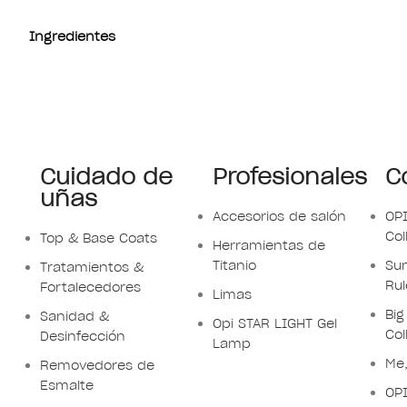
Ingredientes
Cuidado de
Profesionales
C
uñas
Accesorios de salón
OP
Col
Top & Base Coats
Herramientas de
Titanio
Su
Tratamientos &
Rul
Fortalecedores
Limas
Big
Sanidad &
Opi STAR LIGHT Gel
Col
Desinfección
Lamp
Me,
Removedores de
Esmalte
OPI