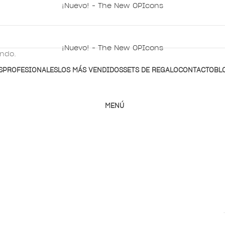
¡Nuevo! - The New OPIcons
ACCESO / REGISTRO
¡Nuevo! - The New OPIcons
ando.
S
PROFESIONALES
LOS MÁS VENDIDOS
SETS DE REGALO
CONTACTO
BL
MENÚ