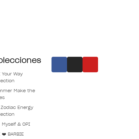
olecciones
I Your Way
lection
mmer Make the
es
 Zodiac Energy
lection
 Myself & OPI
 ❤️ BARBIE