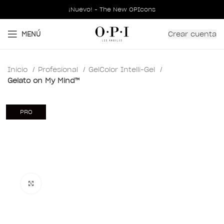
¡Nuevo! - The New OPIcons
Crear cuenta
MENÚ
Inicio
Profesional
GelColor Intelli-Gel
Gelato on My Mind™
PRO
Clic para ampliar