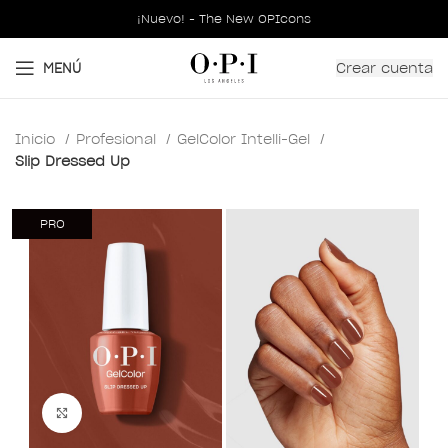
¡Nuevo! - The New OPIcons
Crear cuenta
MENÚ
Inicio
Profesional
GelColor Intelli-Gel
Slip Dressed Up
PRO
Clic para ampliar