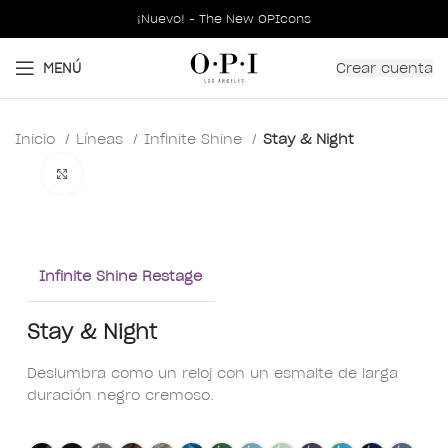
¡Nuevo! - The New OPIcons
Crear cuenta
MENÚ
Inicio
Líneas
Infinite Shine
Stay & Night
Clic para ampliar
Infinite Shine Restage
Stay & Night
Deslumbra como un reloj con un esmalte de larga
duración negro cremoso.