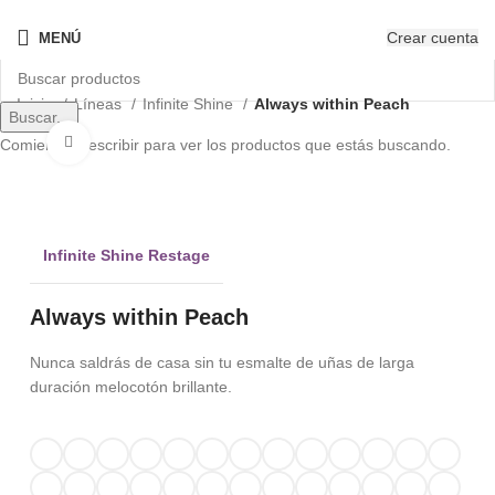
¡Nuevo! - The New OPIcons
Crear cuenta
MENÚ
Inicio
Líneas
Infinite Shine
Always within Peach
Buscar...
Clic para ampliar
Comienza a escribir para ver los productos que estás buscando.
Infinite Shine Restage
Always within Peach
Nunca saldrás de casa sin tu esmalte de uñas de larga
duración melocotón brillante.