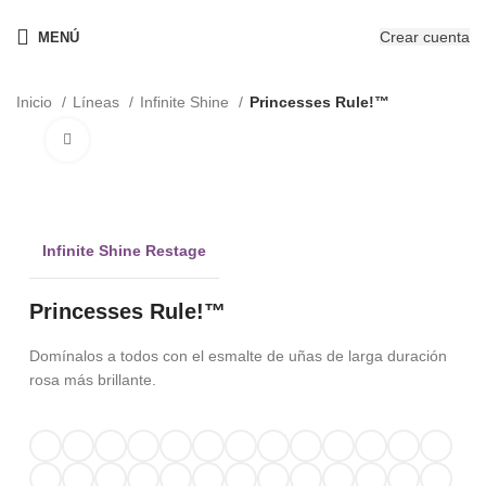
¡Nuevo! - The New OPIcons
Crear cuenta
MENÚ
Inicio
Líneas
Infinite Shine
Princesses Rule!™
Clic para ampliar
Infinite Shine Restage
Princesses Rule!™
Domínalos a todos con el esmalte de uñas de larga duración
rosa más brillante.