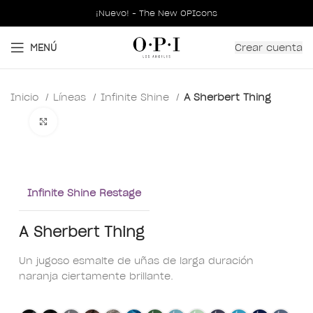
¡Nuevo! - The New OPIcons
Crear cuenta
MENÚ
Inicio
Líneas
Infinite Shine
A Sherbert Thing
Clic para ampliar
Infinite Shine Restage
A Sherbert Thing
Un jugoso esmalte de uñas de larga duración
naranja ciertamente brillante.