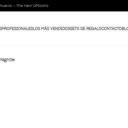
¡Nuevo! - The New OPIcons
S
PROFESIONALES
LOS MÁS VENDIDOS
SETS DE REGALO
CONTACTO
BL
Nightie