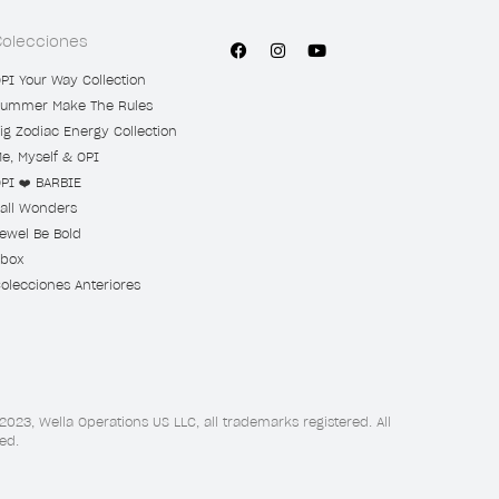
Colecciones
PI Your Way Collection
ummer Make The Rules
ig Zodiac Energy Collection
e, Myself & OPI
PI ❤️ BARBIE
all Wonders
ewel Be Bold
box
olecciones Anteriores
2023, Wella Operations US LLC, all trademarks registered. All
ed.