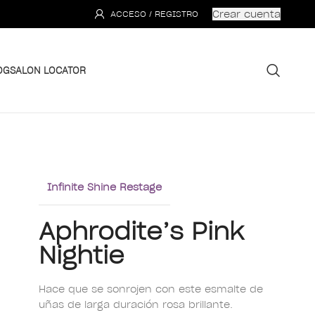
Crear cuenta
ACCESO / REGISTRO
OG
SALON LOCATOR
Infinite Shine Restage
Aphrodite’s Pink
Nightie
Hace que se sonrojen con este esmalte de
uñas de larga duración rosa brillante.