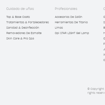
Cuidado de uñas
Profesionales
Top & Base Coats
Accesorios De Salón
O
Tratamientos & Fortalecedores
Herramientas De Titanio
S
Sanidad & Desinfección
Limas
B
Removedores De Esmalte
Opi STAR LIGHT Gel Lamp
M
Skin Care & Pro Spa
O
F
J
X
C
© Copyright 
rights reserv