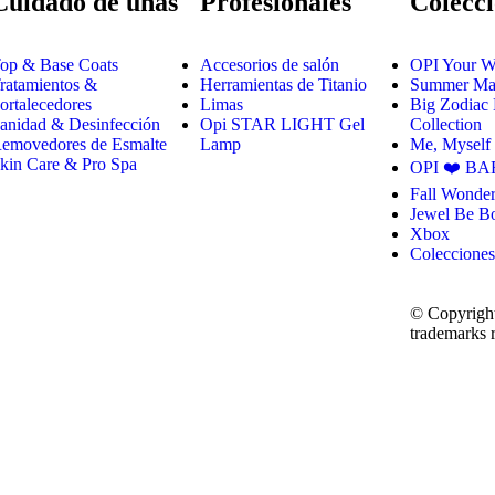
Cuidado de uñas
Profesionales
Colecci
op & Base Coats
Accesorios de salón
OPI Your W
ratamientos &
Herramientas de Titanio
Summer Mak
ortalecedores
Limas
Big Zodiac
anidad & Desinfección
Opi STAR LIGHT Gel
Collection
emovedores de Esmalte
Lamp
Me, Myself
kin Care & Pro Spa
OPI ❤️ BA
Fall Wonder
Jewel Be B
Xbox
Colecciones
© Copyright
trademarks r