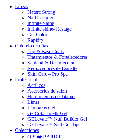
Líneas
Nature Strong
Nail Lacquer
Infinite Shine
Infinite shine- Restage
Gel Color
Rapidry
Cuidado de uñas
Top & Base Coats
Tratamientos & Fortalecedores
Sanidad & Desinfección
Removedores de Esmalte
Skin Care – Pro Spa
Profesional
Acrilicos
Accesorios de salón
Herramientas de Titanio
Limas
Lámparas Gel
GelColor Intelli-Gel
GELevate™ Nail Builder Gel
GELevate™ Soft Gel Tips
Colecciones
OPI ❤️ BARBIE