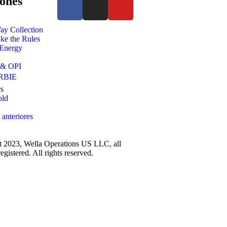
ones
ay Collection
e the Rules
 Energy
 & OPI
RBIE
s
old
 anteriores
 2023, Wella Operations US LLC, all
egistered. All rights reserved.