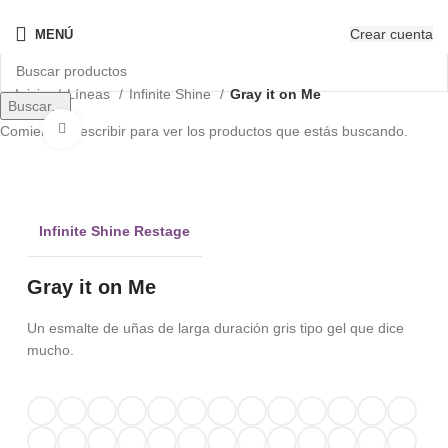
¡Nuevo! - The New OPIcons
Crear cuenta
MENÚ
Inicio
Líneas
Infinite Shine
Gray it on Me
Buscar...
Clic para ampliar
Comienza a escribir para ver los productos que estás buscando.
Infinite Shine Restage
Gray it on Me
Un esmalte de uñas de larga duración gris tipo gel que dice
mucho.