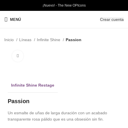
¡Nuevo! - The New OPIcons
Crear cuenta
MENÚ
Inicio
Líneas
Infinite Shine
Passion
Clic para ampliar
Infinite Shine Restage
Passion
Un esmalte de uñas de larga duración con un acabado
transparente rosa pálido que es una obsesión sin fin.