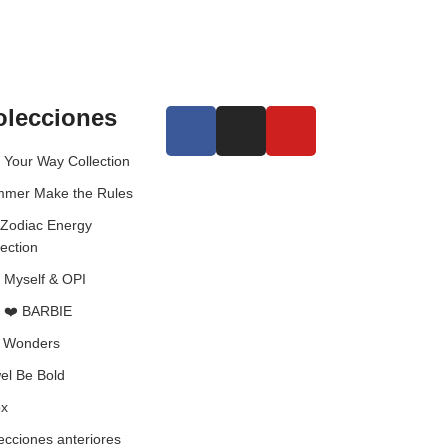
olecciones
 Your Way Collection
mer Make the Rules
 Zodiac Energy
lection
 Myself & OPI
 ❤️ BARBIE
l Wonders
el Be Bold
x
ecciones anteriores