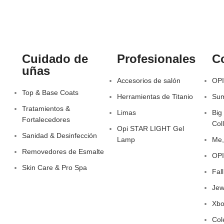
Cuidado de
Profesionales
C
uñas
Accesorios de salón
OPI
Top & Base Coats
Herramientas de Titanio
Sum
Tratamientos &
Limas
Big
Fortalecedores
Col
Opi STAR LIGHT Gel
Sanidad & Desinfección
Lamp
Me,
Removedores de Esmalte
OPI
Skin Care & Pro Spa
Fal
Jew
Xbo
Col