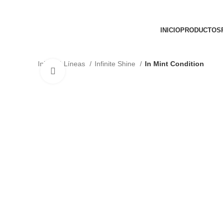
INICIO
PRODUCTOS
Inicio
Líneas
Infinite Shine
In Mint Condition
Clic para ampliar