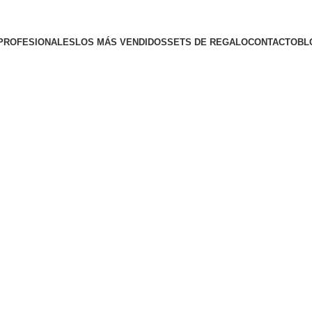
¡Nuevo! - The New OPIcons
PROFESIONALES
LOS MÁS VENDIDOS
SETS DE REGALO
CONTACTO
BL