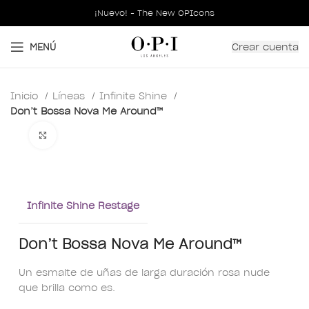
¡Nuevo! - The New OPIcons
Crear cuenta
MENÚ
Inicio
Líneas
Infinite Shine
Don’t Bossa Nova Me Around™
Clic para ampliar
Infinite Shine Restage
Don’t Bossa Nova Me Around™
Un esmalte de uñas de larga duración rosa nude
que brilla como es.