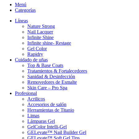
Menú
Categorías
Líneas
Nature Strong
Nail Lacquer
Infinite Shine
Infinite shine- Restage
Gel Color
Rapidry
Cuidado de uñas
Top & Base Coats
Tratamientos & Fortalecedores
Sanidad & Desinfección
Removedores de Esmalte
Skin Care – Pro Spa
Profesional
Acrilicos
Accesorios de salón
Herramientas de Titanio
Limas
Lámparas Gel
GelColor Intelli-Gel
GELevate™ Nail Builder Gel
GELevate™ Soft Gel Tips