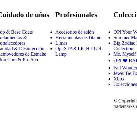
Cuidado de uñas
Profesionales
Colecci
op & Base Coats
Accesorios de salón
OPI Your W
ratamientos &
Herramientas de Titanio
Summer Mak
ortalecedores
Limas
Big Zodiac
anidad & Desinfección
Opi STAR LIGHT Gel
Collection
emovedores de Esmalte
Lamp
Me, Myself
kin Care & Pro Spa
OPI ❤️ BA
Fall Wonder
Jewel Be B
Xbox
Colecciones
© Copyright
trademarks r