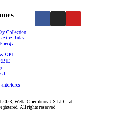
ones
ay Collection
e the Rules
 Energy
 & OPI
RBIE
s
old
 anteriores
 2023, Wella Operations US LLC, all
egistered. All rights reserved.