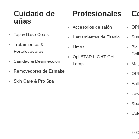
Cuidado de
Profesionales
C
uñas
Accesorios de salón
OPI
Top & Base Coats
Herramientas de Titanio
Sum
Tratamientos &
Limas
Big
Fortalecedores
Col
Opi STAR LIGHT Gel
Sanidad & Desinfección
Lamp
Me,
Removedores de Esmalte
OPI
Skin Care & Pro Spa
Fal
Jew
Xbo
Col
© C