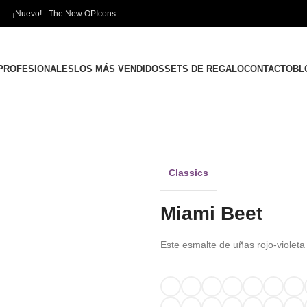
¡Nuevo! - The New OPIcons
PROFESIONALES
LOS MÁS VENDIDOS
SETS DE REGALO
CONTACTO
BL
Classics
Miami Beet
Este esmalte de uñas rojo-violeta 