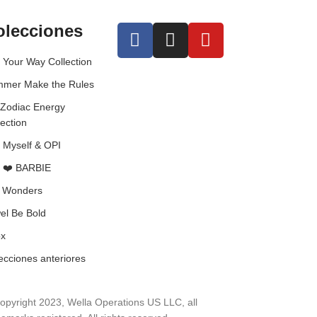
olecciones
 Your Way Collection
mer Make the Rules
 Zodiac Energy
lection
 Myself & OPI
 ❤️ BARBIE
l Wonders
el Be Bold
x
ecciones anteriores
opyright 2023, Wella Operations US LLC, all