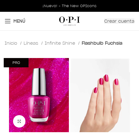
¡Nuevo! - The New OPIcons
Crear cuenta
MENÚ
Inicio
Líneas
Infinite Shine
Flashbulb Fuchsia
PRO
Clic para ampliar